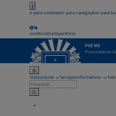
ir para conteúdo
ir para navegação
ir para b
ouvidoria
transparência
PGE MS
Procuradoria-G
Institucional
Serviços
Informativos
Fal
Pesquisar
por: