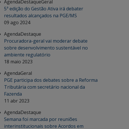
Agenda
Destaque
Geral
5ª edição do Gestão Ativa irá debater
resultados alcançados na PGE/MS
09 ago 2024
Agenda
Destaque
Procuradora-geral vai moderar debate
sobre desenvolvimento sustentável no
ambiente regulatório
18 maio 2023
Agenda
Geral
PGE participa dos debates sobre a Reforma
Tributária com secretário nacional da
Fazenda
11 abr 2023
Agenda
Destaque
Semana foi marcada por reuniões
interinstitucionais sobre Acordos em