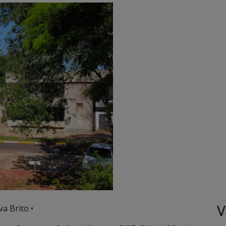
V
va Brito •