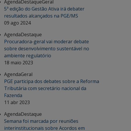
Agenda
Destaque
Geral
5ª edição do Gestão Ativa irá debater
resultados alcançados na PGE/MS
09 ago 2024
Agenda
Destaque
Procuradora-geral vai moderar debate
sobre desenvolvimento sustentável no
ambiente regulatório
18 maio 2023
Agenda
Geral
PGE participa dos debates sobre a Reforma
Tributária com secretário nacional da
Fazenda
11 abr 2023
Agenda
Destaque
Semana foi marcada por reuniões
interinstitucionais sobre Acordos em