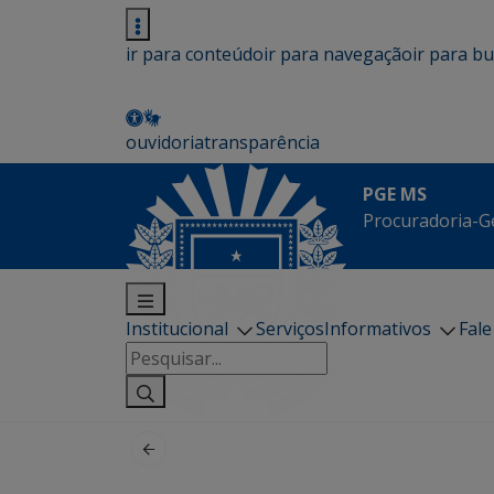
ir para conteúdo
ir para navegação
ir para b
ouvidoria
transparência
PGE MS
Procuradoria-G
Institucional
Serviços
Informativos
Fal
Pesquisar
por: