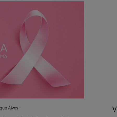
V
que Alves •