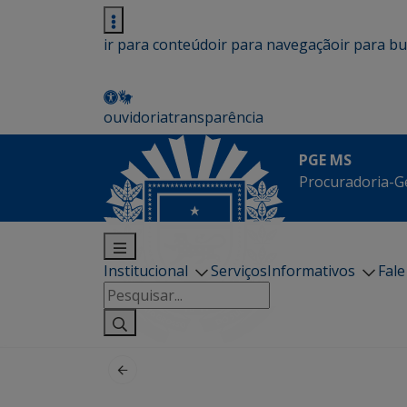
ir para conteúdo
ir para navegação
ir para b
ouvidoria
transparência
PGE MS
Procuradoria-G
Institucional
Serviços
Informativos
Fal
Pesquisar
por: