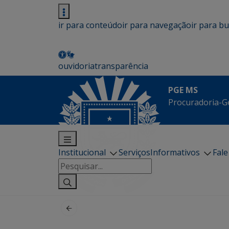
ir para conteúdo
ir para navegação
ir para b
ouvidoria
transparência
PGE MS
Procuradoria-G
Institucional
Serviços
Informativos
Fal
Pesquisar
por: