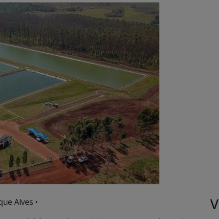
V
ue Alves •