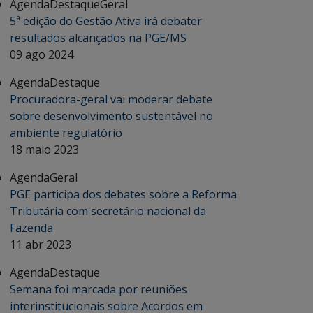
Agenda
Destaque
Geral
5ª edição do Gestão Ativa irá debater
resultados alcançados na PGE/MS
09 ago 2024
Agenda
Destaque
Procuradora-geral vai moderar debate
sobre desenvolvimento sustentável no
ambiente regulatório
18 maio 2023
Agenda
Geral
PGE participa dos debates sobre a Reforma
Tributária com secretário nacional da
Fazenda
11 abr 2023
Agenda
Destaque
Semana foi marcada por reuniões
interinstitucionais sobre Acordos em