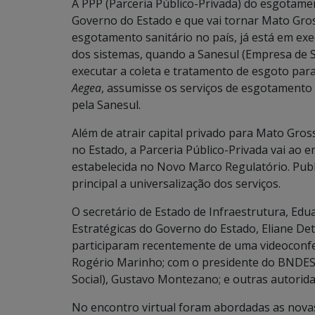
A PPP (Parceria Público-Privada) do esgotame
Governo do Estado e que vai tornar Mato Gros
esgotamento sanitário no país, já está em exe
dos sistemas, quando a Sanesul (Empresa de 
executar a coleta e tratamento de esgoto pa
Aegea
, assumisse os serviços de esgotamento 
pela Sanesul.
Além de atrair capital privado para Mato Gro
no Estado, a Parceria Público-Privada vai ao 
estabelecida no Novo Marco Regulatório. Publ
principal a universalização dos serviços.
O secretário de Estado de Infraestrutura, Edua
Estratégicas do Governo do Estado, Eliane Deto
participaram recentemente de uma videoconfe
Rogério Marinho; com o presidente do BNDES
Social), Gustavo Montezano; e outras autorida
No encontro virtual foram abordadas as novas