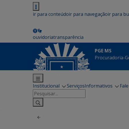
ir para conteúdo
ir para navegação
ir para b
ouvidoria
transparência
PGE MS
Procuradoria-G
Institucional
Serviços
Informativos
Fal
Pesquisar
por: