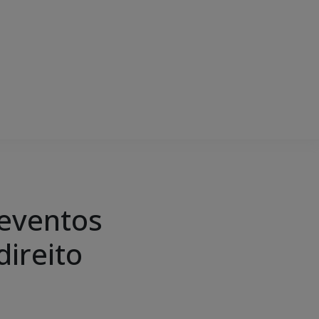
 eventos
ireito