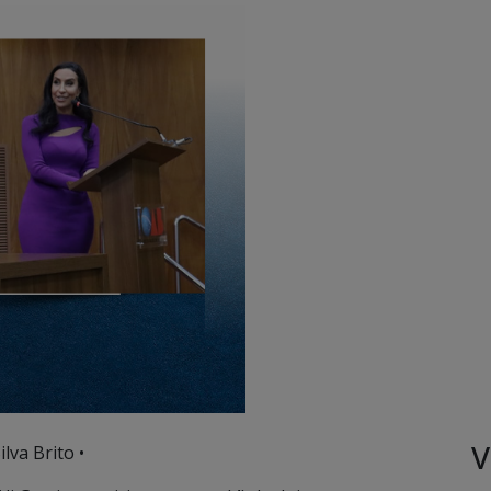
V
lva Brito •