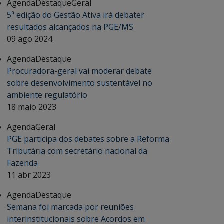
Agenda
Destaque
Geral
5ª edição do Gestão Ativa irá debater
resultados alcançados na PGE/MS
09 ago 2024
Agenda
Destaque
Procuradora-geral vai moderar debate
sobre desenvolvimento sustentável no
ambiente regulatório
18 maio 2023
Agenda
Geral
PGE participa dos debates sobre a Reforma
Tributária com secretário nacional da
Fazenda
11 abr 2023
Agenda
Destaque
Semana foi marcada por reuniões
interinstitucionais sobre Acordos em