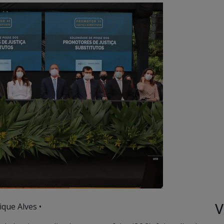
V
que Alves •