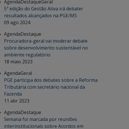
Agenda
Destaque
Geral
5ª edição do Gestão Ativa irá debater
resultados alcançados na PGE/MS
09 ago 2024
Agenda
Destaque
Procuradora-geral vai moderar debate
sobre desenvolvimento sustentável no
ambiente regulatório
18 maio 2023
Agenda
Geral
PGE participa dos debates sobre a Reforma
Tributária com secretário nacional da
Fazenda
11 abr 2023
Agenda
Destaque
Semana foi marcada por reuniões
interinstitucionais sobre Acordos em