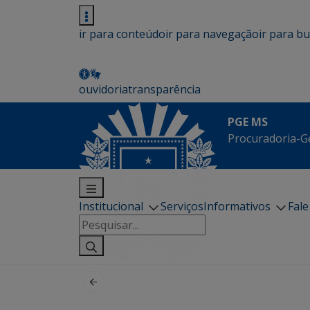
ir para conteúdo
ir para navegação
ir para b
ouvidoria
transparência
PGE MS
Procuradoria-G
Institucional
Serviços
Informativos
Fal
Pesquisar
por: