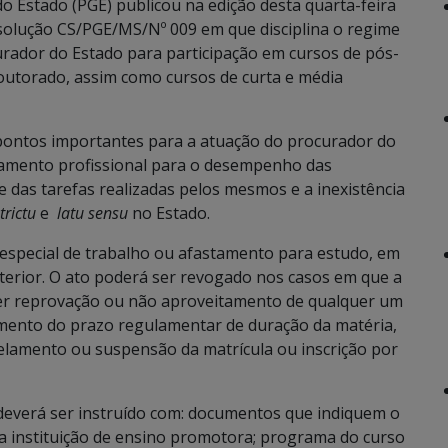
o Estado (PGE) publicou na edição desta quarta-feira
 resolução CS/PGE/MS/Nº 009 em que disciplina o regime
urador do Estado para participação em cursos de pós-
outorado, assim como cursos de curta e média
 pontos importantes para a atuação do procurador do
çoamento profissional para o desempenho das
e das tarefas realizadas pelos mesmos e a inexistência
trictu
e
latu sensu
no Estado.
especial de trabalho ou afastamento para estudo, em
xterior. O ato poderá ser revogado nos casos em que a
uver reprovação ou não aproveitamento de qualquer um
imento do prazo regulamentar de duração da matéria,
elamento ou suspensão da matrícula ou inscrição por
 deverá ser instruído com: documentos que indiquem o
a instituição de ensino promotora; programa do curso