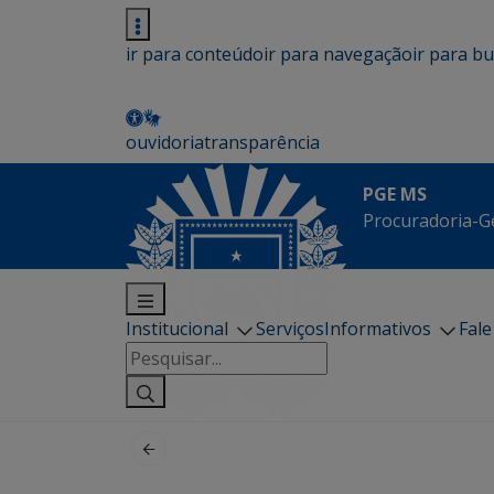
ir para conteúdo
ir para navegação
ir para b
ouvidoria
transparência
PGE MS
Procuradoria-G
Institucional
Serviços
Informativos
Fal
Pesquisar
por: