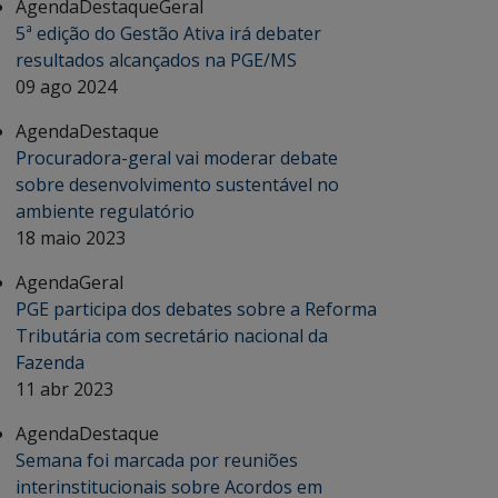
Agenda
Destaque
Geral
5ª edição do Gestão Ativa irá debater
resultados alcançados na PGE/MS
09 ago 2024
Agenda
Destaque
Procuradora-geral vai moderar debate
sobre desenvolvimento sustentável no
ambiente regulatório
18 maio 2023
Agenda
Geral
PGE participa dos debates sobre a Reforma
Tributária com secretário nacional da
Fazenda
11 abr 2023
Agenda
Destaque
Semana foi marcada por reuniões
interinstitucionais sobre Acordos em