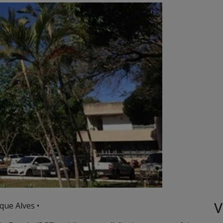
V
que Alves •