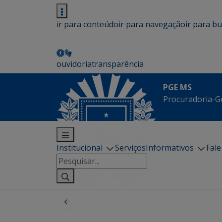
ir para conteúdo
ir para navegação
ir para b
ouvidoria
transparência
PGE MS
Procuradoria-G
Institucional
Serviços
Informativos
Fal
Pesquisar
por: