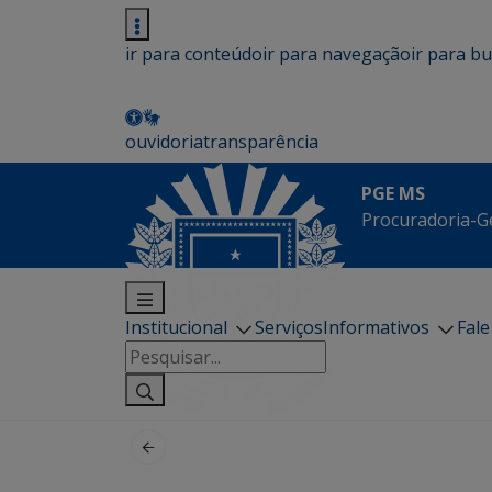
ir para conteúdo
ir para navegação
ir para b
ouvidoria
transparência
PGE MS
Procuradoria-G
Institucional
Serviços
Informativos
Fal
Pesquisar
por: