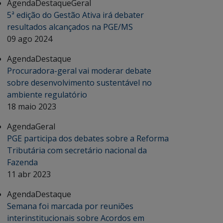
Agenda
Destaque
Geral
5ª edição do Gestão Ativa irá debater
resultados alcançados na PGE/MS
09 ago 2024
Agenda
Destaque
Procuradora-geral vai moderar debate
sobre desenvolvimento sustentável no
ambiente regulatório
18 maio 2023
Agenda
Geral
PGE participa dos debates sobre a Reforma
Tributária com secretário nacional da
Fazenda
11 abr 2023
Agenda
Destaque
Semana foi marcada por reuniões
interinstitucionais sobre Acordos em