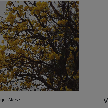
V
que Alves •