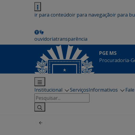
ir para conteúdo
ir para navegação
ir para b
ouvidoria
transparência
PGE MS
Procuradoria-G
Institucional
Serviços
Informativos
Fal
Pesquisar
por: