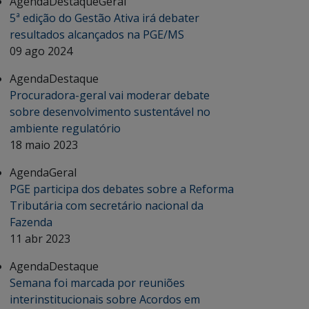
Agenda
Destaque
Geral
5ª edição do Gestão Ativa irá debater
resultados alcançados na PGE/MS
09 ago 2024
Agenda
Destaque
Procuradora-geral vai moderar debate
sobre desenvolvimento sustentável no
ambiente regulatório
18 maio 2023
Agenda
Geral
PGE participa dos debates sobre a Reforma
Tributária com secretário nacional da
Fazenda
11 abr 2023
Agenda
Destaque
Semana foi marcada por reuniões
interinstitucionais sobre Acordos em