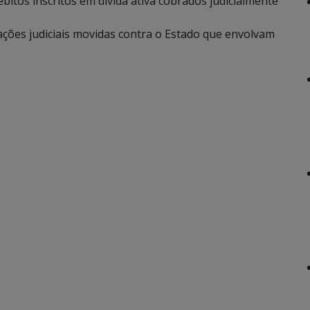
ébitos inscritos em dívida ativa cobrados judicialmente
ções judiciais movidas contra o Estado que envolvam