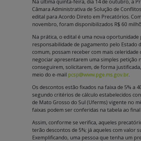
Na última quinta-feira, dia 14 de outubro, a 
Câmara Administrativa de Solução de Conflitos
edital para Acordo Direto em Precatórios. Co
novembro, foram disponibilizados R$ 60 milhõ
Na prática, o edital é uma nova oportunidade 
responsabilidade de pagamento pelo Estado d
comum, possam receber com mais celeridade os
negociar apresentarem uma simples petição n
conseguirem, solicitarem, de forma justificad
meio do e-mail
pcsp@www.pge.ms.gov.br
.
Os descontos estão fixados na faixa de 5% a 40
segundo critérios de cálculo estabelecidos co
de Mato Grosso do Sul (Uferms) vigente no mês
faixas podem ser conferidas na tabela ao final
Assim, conforme se verifica, aqueles precatório
terão descontos de 5%; já aqueles com valor s
Exemplificando, uma pessoa que tenha um prec