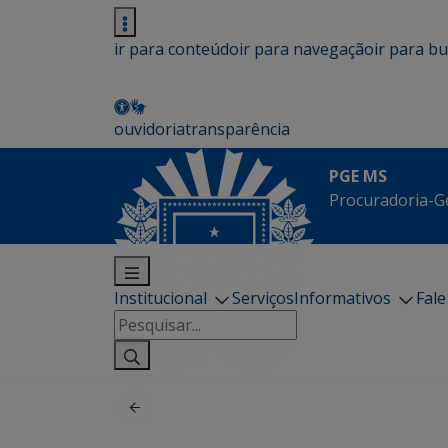
ir para conteúdo
ir para navegação
ir para b
ouvidoria
transparência
PGE MS
Procuradoria-G
Institucional
Serviços
Informativos
Fal
Pesquisar
por: