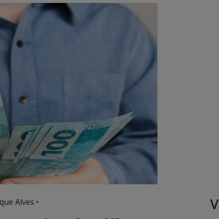
V
que Alves •