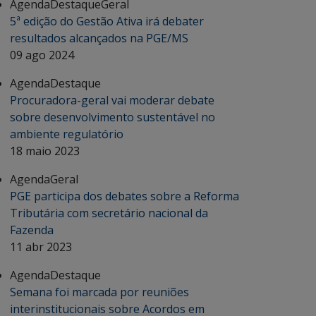
Agenda
Destaque
Geral
5ª edição do Gestão Ativa irá debater
resultados alcançados na PGE/MS
09 ago 2024
Agenda
Destaque
Procuradora-geral vai moderar debate
sobre desenvolvimento sustentável no
ambiente regulatório
18 maio 2023
Agenda
Geral
PGE participa dos debates sobre a Reforma
Tributária com secretário nacional da
Fazenda
11 abr 2023
Agenda
Destaque
Semana foi marcada por reuniões
interinstitucionais sobre Acordos em