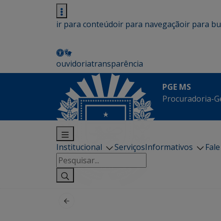
ir para conteúdo
ir para navegação
ir para b
ouvidoria
transparência
PGE MS
Procuradoria-G
Institucional
Serviços
Informativos
Fal
Pesquisar
por: