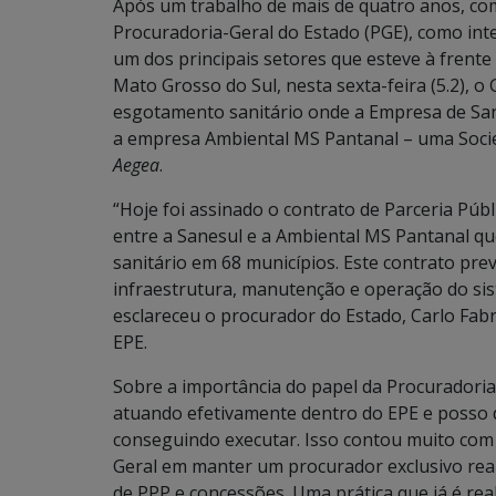
Após um trabalho de mais de quatro anos, com 
Procuradoria-Geral do Estado (PGE), como integ
um dos principais setores que esteve à frent
Mato Grosso do Sul, nesta sexta-feira (5.2), 
esgotamento sanitário onde a Empresa de Sa
a empresa Ambiental MS Pantanal – uma Socied
Aegea
.
“Hoje foi assinado o contrato de Parceria Púb
entre a Sanesul e a Ambiental MS Pantanal qu
sanitário em 68 municípios. Este contrato pr
infraestrutura, manutenção e operação do sis
esclareceu o procurador do Estado, Carlo Fab
EPE.
Sobre a importância do papel da Procuradoria
atuando efetivamente dentro do EPE e posso 
conseguindo executar. Isso contou muito com 
Geral em manter um procurador exclusivo re
de PPP e concessões. Uma prática que já é rea