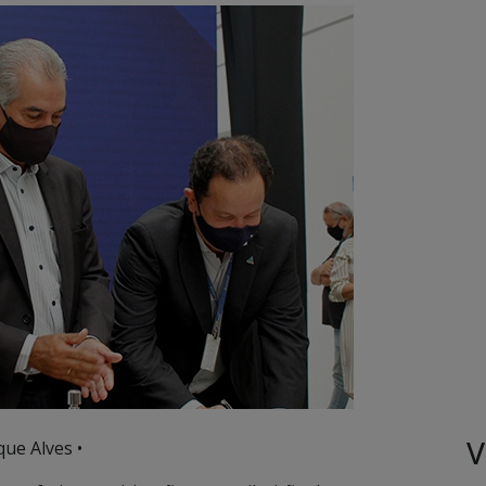
V
ue Alves •