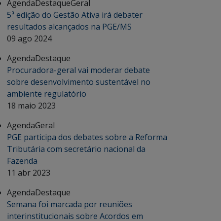
Agenda
Destaque
Geral
5ª edição do Gestão Ativa irá debater
resultados alcançados na PGE/MS
09 ago 2024
Agenda
Destaque
Procuradora-geral vai moderar debate
sobre desenvolvimento sustentável no
ambiente regulatório
18 maio 2023
Agenda
Geral
PGE participa dos debates sobre a Reforma
Tributária com secretário nacional da
Fazenda
11 abr 2023
Agenda
Destaque
Semana foi marcada por reuniões
interinstitucionais sobre Acordos em