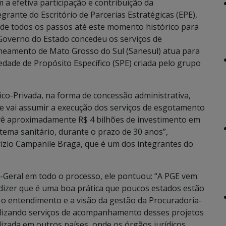
a efetiva participação e contribuição da
rante do Escritório de Parcerias Estratégicas (EPE),
e de todos os passos até este momento histórico para
o Governo do Estado concedeu os serviços de
neamento de Mato Grosso do Sul (Sanesul) atua para
ade de Propósito Específico (SPE) criada pelo grupo
lico-Privada, na forma de concessão administrativa,
e vai assumir a execução dos serviços de esgotamento
evê aproximadamente R$ 4 bilhões de investimento em
tema sanitário, durante o prazo de 30 anos”,
rizio Campanile Braga, que é um dos integrantes do
-Geral em todo o processo, ele pontuou: “A PGE vem
dizer que é uma boa prática que poucos estados estão
o entendimento e a visão da gestão da Procuradoria-
alizando serviços de acompanhamento desses projetos
lizada em outros países, onde os órgãos jurídicos