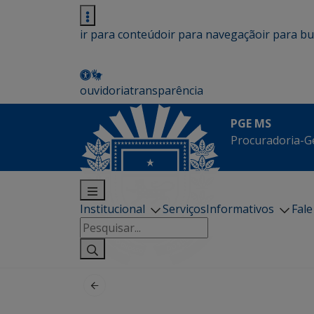
ir para conteúdo
ir para navegação
ir para b
ouvidoria
transparência
PGE MS
Procuradoria-G
Institucional
Serviços
Informativos
Fal
Pesquisar
por: