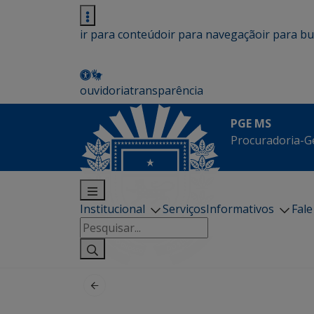
ir para conteúdo
ir para navegação
ir para b
ouvidoria
transparência
PGE MS
Procuradoria-G
Institucional
Serviços
Informativos
Fal
Pesquisar
por: