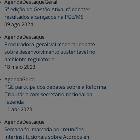
Agenda
Destaque
Geral
5ª edição do Gestão Ativa irá debater
resultados alcançados na PGE/MS
09 ago 2024
Agenda
Destaque
Procuradora-geral vai moderar debate
sobre desenvolvimento sustentável no
ambiente regulatório
18 maio 2023
Agenda
Geral
PGE participa dos debates sobre a Reforma
Tributária com secretário nacional da
Fazenda
11 abr 2023
Agenda
Destaque
Semana foi marcada por reuniões
interinstitucionais sobre Acordos em