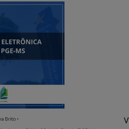
V
va Brito •