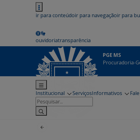
ir para conteúdo
ir para navegação
ir para b
ouvidoria
transparência
PGE MS
Procuradoria-G
Institucional
Serviços
Informativos
Fal
Pesquisar
por: