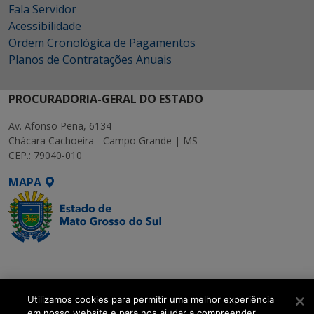
Fala Servidor
Acessibilidade
Ordem Cronológica de Pagamentos
Planos de Contratações Anuais
PROCURADORIA-GERAL DO ESTADO
Av. Afonso Pena, 6134
Chácara Cachoeira - Campo Grande | MS
CEP.: 79040-010
MAPA
SETDIG | Secretaria-
Executiva de
Transformação Digital
Utilizamos cookies para permitir uma melhor experiência
em nosso website e para nos ajudar a compreender