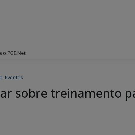
a o PGE.Net
ca
,
Eventos
nar sobre treinamento p