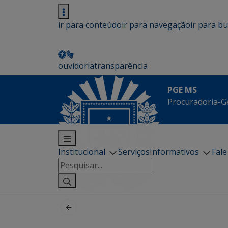
ir para conteúdo
ir para navegação
ir para b
ouvidoria
transparência
PGE MS
Procuradoria-G
Institucional
Serviços
Informativos
Fal
Pesquisar
por: