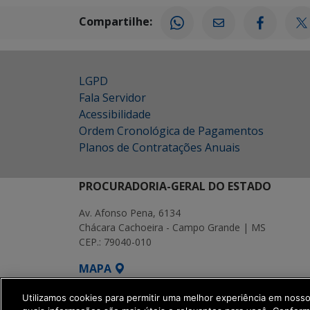
Compartilhe:
LGPD
Fala Servidor
Acessibilidade
Ordem Cronológica de Pagamentos
Planos de Contratações Anuais
PROCURADORIA-GERAL DO ESTADO
Av. Afonso Pena, 6134
Chácara Cachoeira - Campo Grande | MS
CEP.: 79040-010
MAPA
SETDIG | Secretaria-Executiva de Transf
Utilizamos cookies para permitir uma melhor experiência em noss