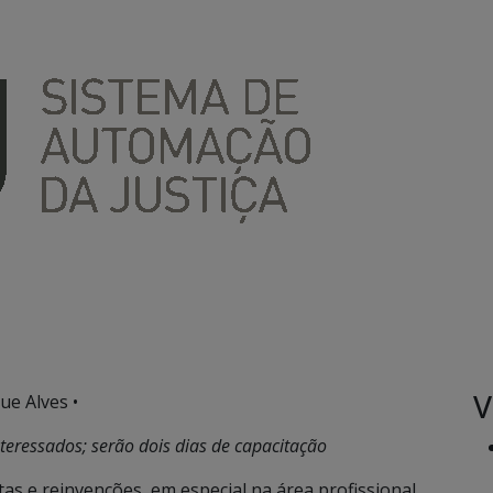
V
ue Alves •
teressados; serão dois dias de capacitação
s e reinvenções, em especial na área profissional,