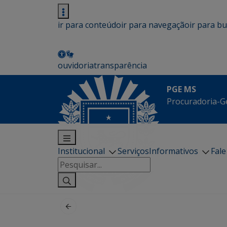
ir para conteúdo
ir para navegação
ir para b
ouvidoria
transparência
PGE MS
Procuradoria-G
Institucional
Serviços
Informativos
Fal
Pesquisar
por: