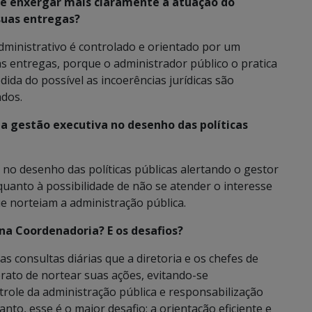
ue enxergar mais claramente a atuação do
suas entregas?
ministrativo é controlado e orientado por um
 entregas, porque o administrador público o pratica
ida do possível as incoerências jurídicas são
ados.
 a gestão executiva no desenho das políticas
 no desenho das políticas públicas alertando o gestor
quanto à possibilidade de não se atender o interesse
ue norteiam a administração pública.
na Coordenadoria? E os desafios?
s consultas diárias que a diretoria e os chefes de
rato de nortear suas ações, evitando-se
role da administração pública e responsabilização
anto, esse é o maior desafio: a orientação eficiente e