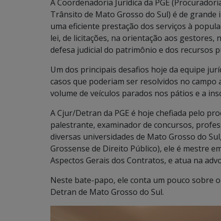
A Coordenadoria Jurídica da PGE (Procurador
Trânsito de Mato Grosso do Sul) é de grande
uma eficiente prestação dos serviços à populaç
lei, de licitações, na orientação aos gestores,
defesa judicial do patrimônio e dos recursos p
Um dos principais desafios hoje da equipe juríd
casos que poderiam ser resolvidos no campo 
volume de veículos parados nos pátios e a insc
A Cjur/Detran da PGE é hoje chefiada pelo proc
palestrante, examinador de concursos, profes
diversas universidades de Mato Grosso do Su
Grossense de Direito Público), ele é mestre e
Aspectos Gerais dos Contratos, e atua na advo
Neste bate-papo, ele conta um pouco sobre o 
Detran de Mato Grosso do Sul.