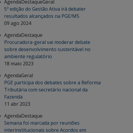
Agenda
Destaque
Geral
5ª edição do Gestão Ativa irá debater
resultados alcançados na PGE/MS
09 ago 2024
Agenda
Destaque
Procuradora-geral vai moderar debate
sobre desenvolvimento sustentável no
ambiente regulatório
18 maio 2023
Agenda
Geral
PGE participa dos debates sobre a Reforma
Tributária com secretário nacional da
Fazenda
11 abr 2023
Agenda
Destaque
Semana foi marcada por reuniões
interinstitucionais sobre Acordos em