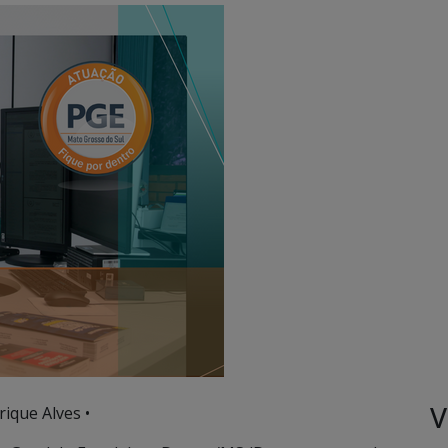
V
ique Alves •