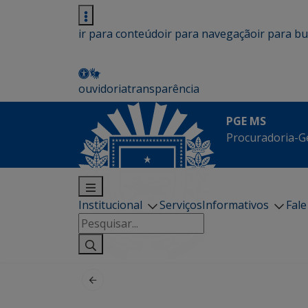
ir para conteúdo
ir para navegação
ir para b
ouvidoria
transparência
PGE MS
Procuradoria-G
Institucional
Serviços
Informativos
Fal
Pesquisar
por: