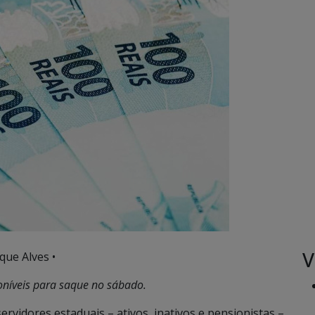
V
que Alves •
oníveis para saque no sábado.
servidores estaduais – ativos, inativos e pensionistas –