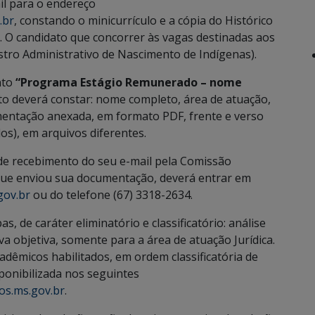
ail para o endereço
.br
, constando o minicurrículo e a cópia do Histórico
s. O candidato que concorrer às vagas destinadas aos
tro Administrativo de Nascimento de Indígenas).
nto
“Programa Estágio Remunerado – nome
to deverá constar: nome completo, área de atuação,
mentação anexada, em formato PDF, frente e verso
s), em arquivos diferentes.
de recebimento do seu e-mail pela Comissão
que enviou sua documentação, deverá entrar em
ov.br
ou do telefone (67) 3318-2634.
, de caráter eliminatório e classificatório: análise
va objetiva, somente para a área de atuação Jurídica.
dêmicos habilitados, em ordem classificatória de
sponibilizada nos seguintes
os.ms.gov.br
.