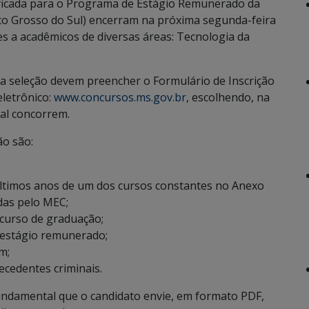
lificada para o Programa de Estágio Remunerado da
o Grosso do Sul) encerram na próxima segunda-feira
es a acadêmicos de diversas áreas: Tecnologia da
da seleção devem preencher o Formulário de Inscrição
eletrônico:
www.concursos.ms.gov.br
, escolhendo, na
ual concorrem.
ão são:
últimos anos de um dos cursos constantes no Anexo
idas pelo MEC;
 curso de graduação;
 estágio remunerado;
m;
ecedentes criminais.
undamental que o candidato envie, em formato PDF,