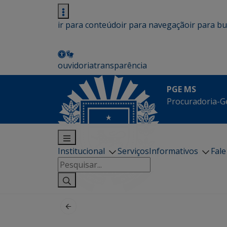
ir para conteúdo
ir para navegação
ir para b
ouvidoria
transparência
PGE MS
Procuradoria-G
Institucional
Serviços
Informativos
Fal
Pesquisar
por: