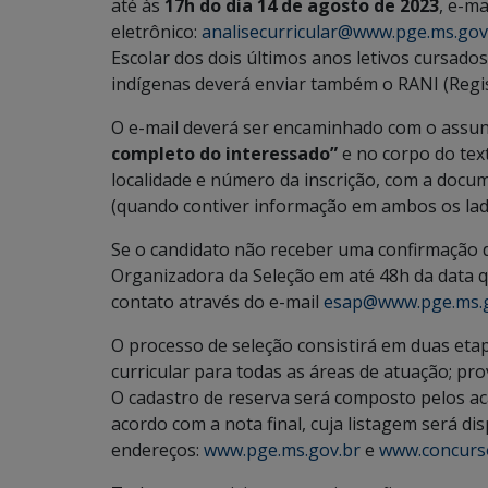
até às
17h do dia 14 de agosto de 2023
, e-m
eletrônico:
analisecurricular@www.pge.ms.gov
Escolar dos dois últimos anos letivos cursado
indígenas deverá enviar também o RANI (Regis
O e-mail deverá ser encaminhado com o assu
completo do interessado”
e no corpo do tex
localidade e número da inscrição, com a docu
(quando contiver informação em ambos os lado
Se o candidato não receber uma confirmação 
Organizadora da Seleção em até 48h da data 
contato através do e-mail
esap@www.pge.ms.g
O processo de seleção consistirá em duas etapas
curricular para todas as áreas de atuação; pro
O cadastro de reserva será composto pelos aca
acordo com a nota final, cuja listagem será di
endereços:
www.pge.ms.gov.br
e
www.concurs