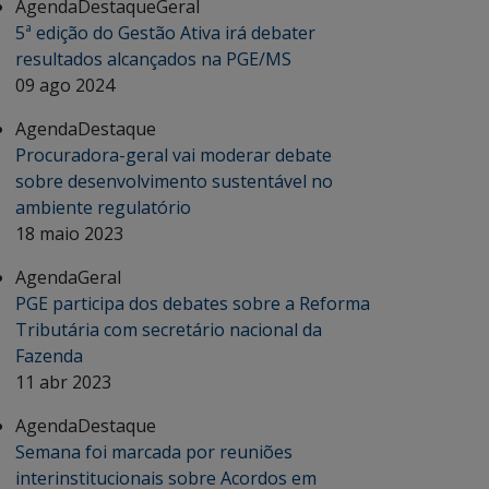
Agenda
Destaque
Geral
5ª edição do Gestão Ativa irá debater
resultados alcançados na PGE/MS
09 ago 2024
Agenda
Destaque
Procuradora-geral vai moderar debate
sobre desenvolvimento sustentável no
ambiente regulatório
18 maio 2023
Agenda
Geral
PGE participa dos debates sobre a Reforma
Tributária com secretário nacional da
Fazenda
11 abr 2023
Agenda
Destaque
Semana foi marcada por reuniões
interinstitucionais sobre Acordos em