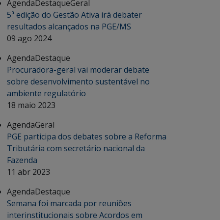
Agenda
Destaque
Geral
5ª edição do Gestão Ativa irá debater
resultados alcançados na PGE/MS
09 ago 2024
Agenda
Destaque
Procuradora-geral vai moderar debate
sobre desenvolvimento sustentável no
ambiente regulatório
18 maio 2023
Agenda
Geral
PGE participa dos debates sobre a Reforma
Tributária com secretário nacional da
Fazenda
11 abr 2023
Agenda
Destaque
Semana foi marcada por reuniões
interinstitucionais sobre Acordos em