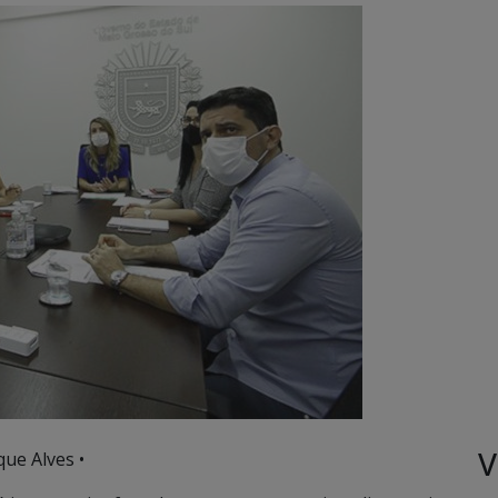
V
ue Alves •