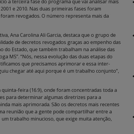
cio a terceira fase do programa que vai analisar mais
 2001 e 2010. Nas duas primeiras fases foram
764 foram revogados. O número representa mais da
iva, Ana Carolina Ali Garcia, destaca que o grupo de
alidade de decretos revogados graças ao empenho das
no do Estado, que também trabalham na análise das
oga MS”. “Nós, nessa evolução das duas etapas do
ificamos que precisamos aprimorar e essa inter-
guiu chegar até aqui porque é um trabalho conjunto”,
 quinta-feira (16.9), onde foram concentradas toda a
es para determinar algumas diretrizes para a
ainda mais aprimorada. São os decretos mais recentes
Uma reunião que a gente pode compartilhar entre a
, um trabalho minucioso, que exige muita atenção,