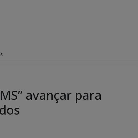
os
a MS” avançar para
ados