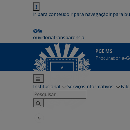
ir para conteúdo
ir para navegação
ir para b
ouvidoria
transparência
PGE MS
Procuradoria-G
Institucional
Serviços
Informativos
Fal
Pesquisar
por: