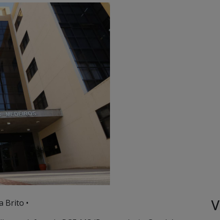
V
a Brito •