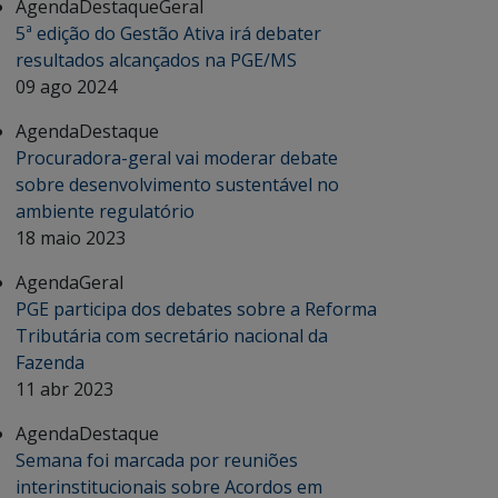
Agenda
Destaque
Geral
5ª edição do Gestão Ativa irá debater
resultados alcançados na PGE/MS
09 ago 2024
Agenda
Destaque
Procuradora-geral vai moderar debate
sobre desenvolvimento sustentável no
ambiente regulatório
18 maio 2023
Agenda
Geral
PGE participa dos debates sobre a Reforma
Tributária com secretário nacional da
Fazenda
11 abr 2023
Agenda
Destaque
Semana foi marcada por reuniões
interinstitucionais sobre Acordos em