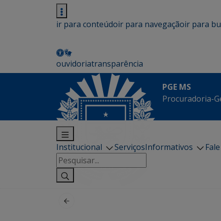
ir para conteúdo
ir para navegação
ir para b
ouvidoria
transparência
PGE MS
Procuradoria-G
Institucional
Serviços
Informativos
Fal
Pesquisar
por: