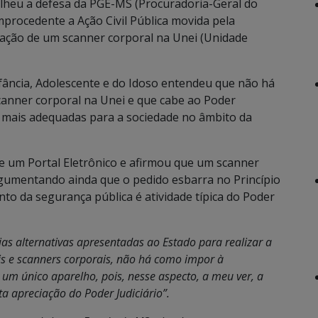
colheu a defesa da PGE-MS (Procuradoria-Geral do
mprocedente a Ação Civil Pública movida pela
alação de um scanner corporal na Unei (Unidade
nfância, Adolescente e do Idoso entendeu que não há
anner corporal na Unei e que cabe ao Poder
s mais adequadas para a sociedade no âmbito da
de um Portal Eletrônico e afirmou que um scanner
rgumentando ainda que o pedido esbarra no Princípio
to da segurança pública é atividade típica do Poder
ias alternativas apresentadas ao Estado para realizar a
ais e scanners corporais, não há como impor à
um único aparelho, pois, nesse aspecto, a meu ver, a
rta
apreciação do Poder Judiciário”.