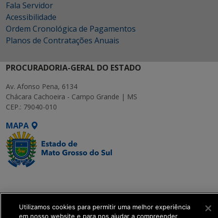
Fala Servidor
Acessibilidade
Ordem Cronológica de Pagamentos
Planos de Contratações Anuais
PROCURADORIA-GERAL DO ESTADO
Av. Afonso Pena, 6134
Chácara Cachoeira - Campo Grande | MS
CEP.: 79040-010
MAPA
SETDIG | Secretaria-
Executiva de
Transformação Digital
Utilizamos cookies para permitir uma melhor experiência
em nosso website e para nos ajudar a compreender