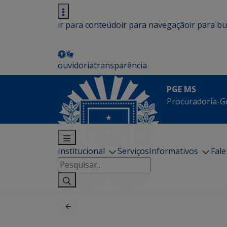
ir para conteúdo
ir para navegação
ir para b
ouvidoria
transparência
PGE MS
Procuradoria-G
Institucional
Serviços
Informativos
Fal
Pesquisar
por: