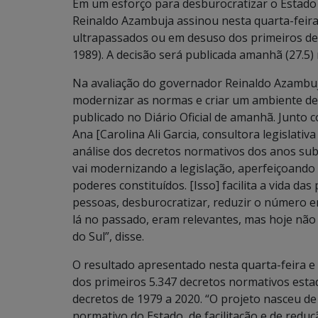
Em um esforço para desburocratizar o Estado e
Reinaldo Azambuja assinou nesta quarta-feira
ultrapassados ou em desuso dos primeiros dez
1989). A decisão será publicada amanhã (27.5)
Na avaliação do governador Reinaldo Azambuj
modernizar as normas e criar um ambiente de 
publicado no Diário Oficial de amanhã. Junto 
Ana [Carolina Ali Garcia, consultora legislati
análise dos decretos normativos dos anos su
vai modernizando a legislação, aperfeiçoando
poderes constituídos. [Isso] facilita a vida das
pessoas, desburocratizar, reduzir o número e
lá no passado, eram relevantes, mas hoje nã
do Sul”, disse.
O resultado apresentado nesta quarta-feira e
dos primeiros 5.347 decretos normativos estad
decretos de 1979 a 2020. “O projeto nasceu 
normativo do Estado, de facilitação e de reduç