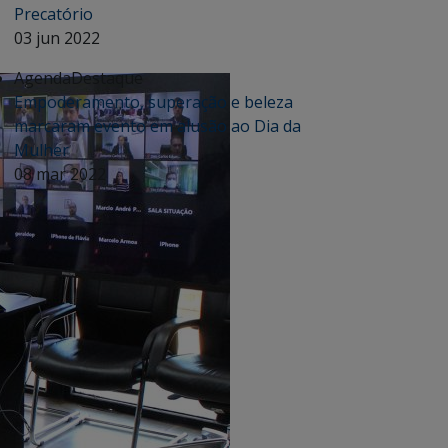
Precatório
03 jun 2022
Agenda
Destaque
Empoderamento, superação e beleza
marcaram evento em alusão ao Dia da
Mulher
08 mar 2022