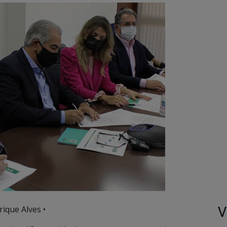
V
ique Alves •