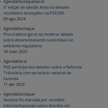
Agenda
Destaque
Geral
5ª edição do Gestão Ativa irá debater
resultados alcançados na PGE/MS
09 ago 2024
Agenda
Destaque
Procuradora-geral vai moderar debate
sobre desenvolvimento sustentável no
ambiente regulatório
18 maio 2023
Agenda
Geral
PGE participa dos debates sobre a Reforma
Tributária com secretário nacional da
Fazenda
11 abr 2023
Agenda
Destaque
Semana foi marcada por reuniões
interinstitucionais sobre Acordos em