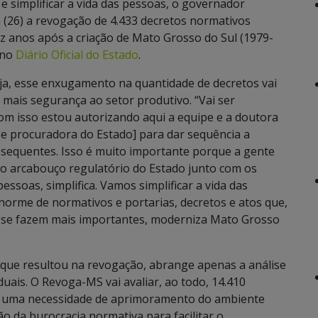
 simplificar a vida das pessoas, o governador
 (26) a revogação de 4.433 decretos normativos
 anos após a criação de Mato Grosso do Sul (1979-
 no
Diário Oficial do Estado
.
a, esse enxugamento na quantidade de decretos vai
mais segurança ao setor produtivo. “Vai ser
com isso estou autorizando aqui a equipe e a doutora
va e procuradora do Estado] para dar sequência a
bsequentes. Isso é muito importante porque a gente
 o arcabouço regulatório do Estado junto com os
 pessoas, simplifica. Vamos simplificar a vida das
norme de normativos e portarias, decretos e atos que,
o se fazem mais importantes, moderniza Mato Grosso
 que resultou na revogação, abrange apenas a análise
uais. O Revoga-MS vai avaliar, ao todo, 14.410
de uma necessidade de aprimoramento do ambiente
ão da burocracia normativa para facilitar o