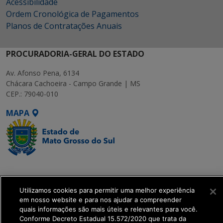
Acessibilidade
Ordem Cronológica de Pagamentos
Planos de Contratações Anuais
PROCURADORIA-GERAL DO ESTADO
Av. Afonso Pena, 6134
Chácara Cachoeira - Campo Grande | MS
CEP.: 79040-010
MAPA
SETDIG | Secretaria-
Executiva de
Transformação Digital
Utilizamos cookies para permitir uma melhor experiência
em nosso website e para nos ajudar a compreender
quais informações são mais úteis e relevantes para você.
get_footer();
Conforme Decreto Estadual 15.572/2020 que trata da