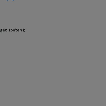
SETDIG | Secretaria-
Executiva de
Transformação Digital
get_footer();