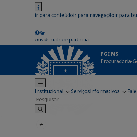
ir para conteúdo
ir para navegação
ir para b
ouvidoria
transparência
PGE MS
Procuradoria-G
Institucional
Serviços
Informativos
Fal
Pesquisar
por: