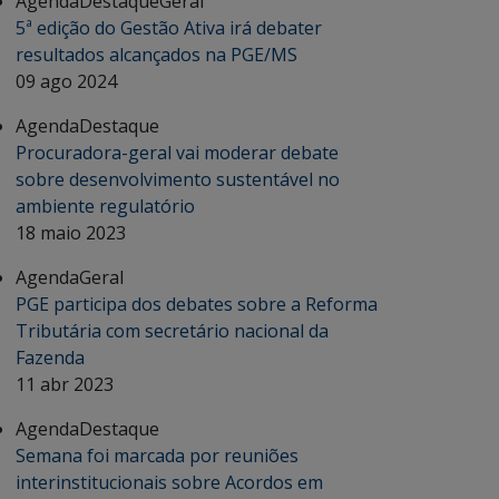
Agenda
Destaque
Geral
5ª edição do Gestão Ativa irá debater
resultados alcançados na PGE/MS
09 ago 2024
Agenda
Destaque
Procuradora-geral vai moderar debate
sobre desenvolvimento sustentável no
ambiente regulatório
18 maio 2023
Agenda
Geral
PGE participa dos debates sobre a Reforma
Tributária com secretário nacional da
Fazenda
11 abr 2023
Agenda
Destaque
Semana foi marcada por reuniões
interinstitucionais sobre Acordos em