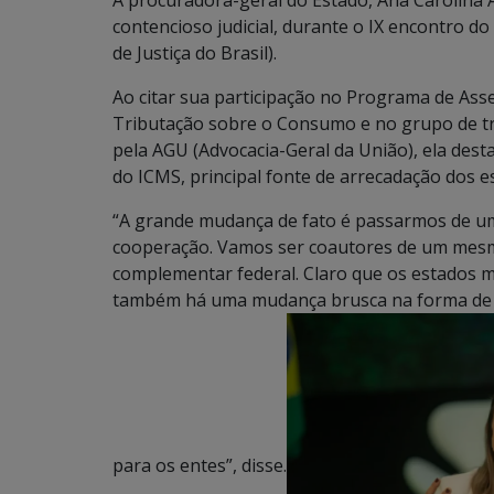
A procuradora-geral do Estado, Ana Carolina A
contencioso judicial, durante o IX encontro 
de Justiça do Brasil).
Ao citar sua participação no Programa de As
Tributação sobre o Consumo e no grupo de tr
pela AGU (Advocacia-Geral da União), ela des
do ICMS, principal fonte de arrecadação dos e
“A grande mudança de fato é passarmos de um
cooperação. Vamos ser coautores de um mesmo t
complementar federal. Claro que os estados 
também há uma mudança brusca na forma de d
para os entes”, disse.