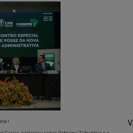
V
na •