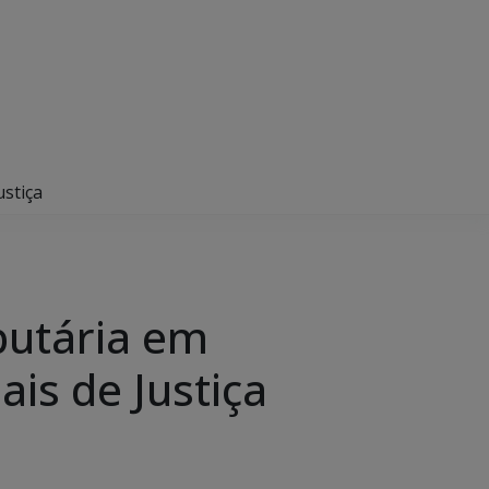
stiça
butária em
is de Justiça