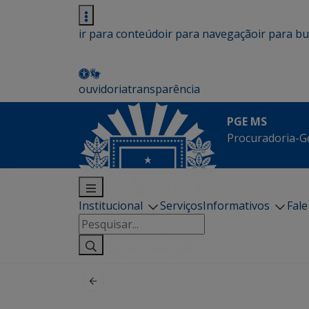
ir para conteúdo
ir para navegação
ir para b
ouvidoria
transparência
PGE MS
Procuradoria-G
Institucional
Serviços
Informativos
Fal
Pesquisar
por: