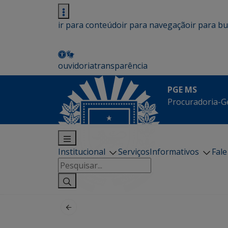
ir para conteúdo
ir para navegação
ir para b
ouvidoria
transparência
PGE MS
Procuradoria-G
Institucional
Serviços
Informativos
Fal
Pesquisar
por: