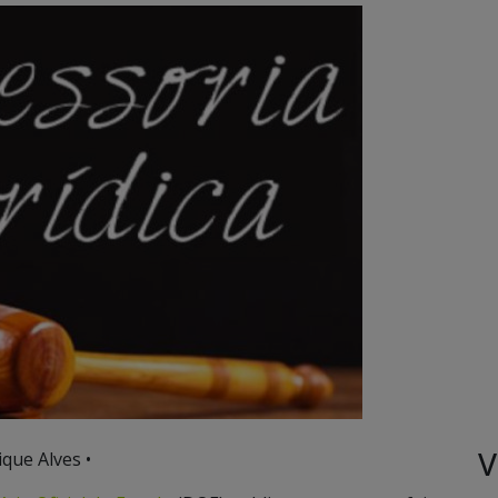
V
que Alves •