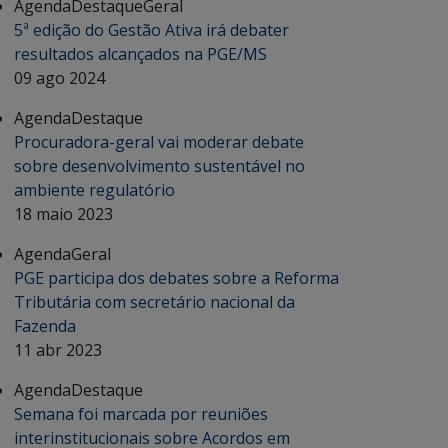
Agenda
Destaque
Geral
5ª edição do Gestão Ativa irá debater
resultados alcançados na PGE/MS
09 ago 2024
Agenda
Destaque
Procuradora-geral vai moderar debate
sobre desenvolvimento sustentável no
ambiente regulatório
18 maio 2023
Agenda
Geral
PGE participa dos debates sobre a Reforma
Tributária com secretário nacional da
Fazenda
11 abr 2023
Agenda
Destaque
Semana foi marcada por reuniões
interinstitucionais sobre Acordos em