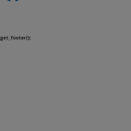
SETDIG | Secretaria-
Executiva de
Transformação Digital
get_footer();