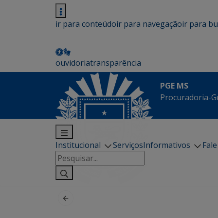
ir para conteúdo
ir para navegação
ir para b
ouvidoria
transparência
PGE MS
Procuradoria-G
Institucional
Serviços
Informativos
Fal
Pesquisar
por: