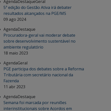
Agenda
Destaque
Geral
5ª edição do Gestão Ativa irá debater
resultados alcançados na PGE/MS
09 ago 2024
Agenda
Destaque
Procuradora-geral vai moderar debate
sobre desenvolvimento sustentável no
ambiente regulatório
18 maio 2023
Agenda
Geral
PGE participa dos debates sobre a Reforma
Tributária com secretário nacional da
Fazenda
11 abr 2023
Agenda
Destaque
Semana foi marcada por reuniões
interinstitucionais sobre Acordos em