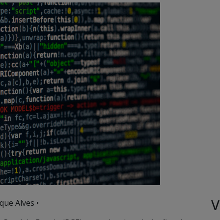
V
que Alves •