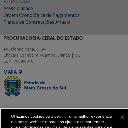
Fala Servidor
Acessibilidade
Ordem Cronológica de Pagamentos
Planos de Contratações Anuais
PROCURADORIA-GERAL DO ESTADO
Av. Afonso Pena, 6134
Chácara Cachoeira - Campo Grande | MS
CEP.: 79040-010
MAPA
SETDIG | Secretaria-
Executiva de
Utilizamos cookies para permitir uma melhor experiência
Transformação Digital
em nosso website e para nos ajudar a compreender
quais informações são mais úteis e relevantes para você.