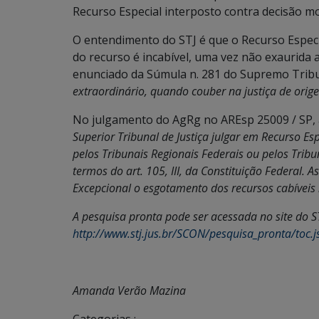
Recurso Especial interposto contra decisão mo
O entendimento do STJ é que o Recurso Especi
do recurso é incabível, uma vez não exaurida a 
enunciado da Súmula n. 281 do Supremo Tribuna
extraordinário, quando couber na justiça de ori
No julgamento do AgRg no AREsp 25009 / SP, 
Superior Tribunal de Justiça julgar em Recurso Es
pelos Tribunais Regionais Federais ou pelos Tribun
termos do art. 105, III, da Constituição Federal. 
Excepcional o esgotamento dos recursos cabíveis 
A pesquisa pronta pode ser acessada no site do ST
http://www.stj.jus.br/SCON/pesquisa_pronta/t
Amanda Verão Mazina