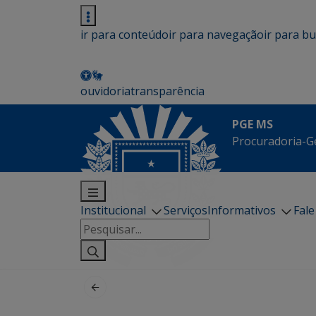
ir para conteúdo
ir para navegação
ir para b
ouvidoria
transparência
PGE MS
Procuradoria-G
Institucional
Serviços
Informativos
Fal
Pesquisar
por: