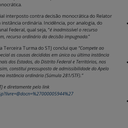
nocrática.
al interposto contra decisão monocrática do Relator
instância ordinária. Incidência, por analogia, do
l Federal, qual seja, “
é inadmissível o recurso
gem, recurso ordinário da decisão impugnada
.”
a Terceira Turma do STJ conclui que
“Compete ao
pecial as causas decididas em única ou última instância
ais dos Estados, do Distrito Federal e Territórios, nos
Assim, constitui pressuposto de admissibilidade do Apelo
na instância ordinária (Súmula 281/STF).”
J e diretamente pelo link
oc.jsp?livre=@docn=%27000005944%27