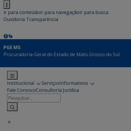
ir para conteúdo
ir para navegação
ir para busca
Ouvidoria
Transparência
PGE MS
Procuradoria-Geral do Estado de Mato Grosso do Sul
Institucional
Serviços
Informativos
Fale Conosco
Consultoria Jurídica
Pesquisar
por: