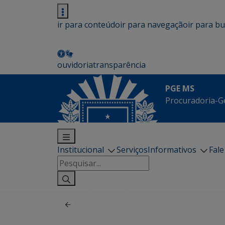
ir para conteúdo
ir para navegação
ir para b
ouvidoria
transparência
PGE MS
Procuradoria-G
Institucional
Serviços
Informativos
Fal
Pesquisar
por: