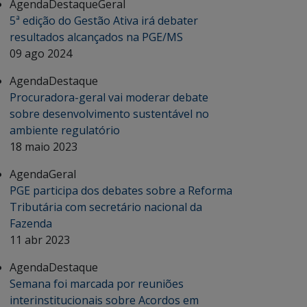
Agenda
Destaque
Geral
5ª edição do Gestão Ativa irá debater
resultados alcançados na PGE/MS
09 ago 2024
Agenda
Destaque
Procuradora-geral vai moderar debate
sobre desenvolvimento sustentável no
ambiente regulatório
18 maio 2023
Agenda
Geral
PGE participa dos debates sobre a Reforma
Tributária com secretário nacional da
Fazenda
11 abr 2023
Agenda
Destaque
Semana foi marcada por reuniões
interinstitucionais sobre Acordos em