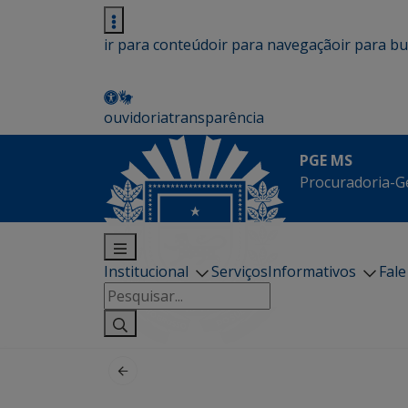
ir para conteúdo
ir para navegação
ir para b
ouvidoria
transparência
PGE MS
Procuradoria-G
Institucional
Serviços
Informativos
Fal
Pesquisar
por: