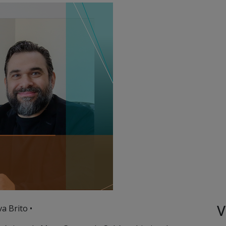
V
va Brito •