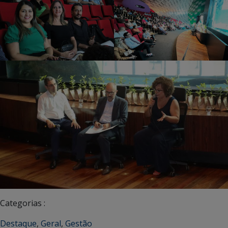
Categorias :
Destaque
,
Geral
,
Gestão