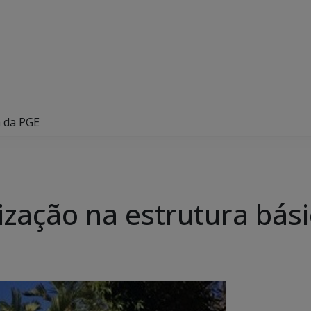
a da PGE
ização na estrutura bás