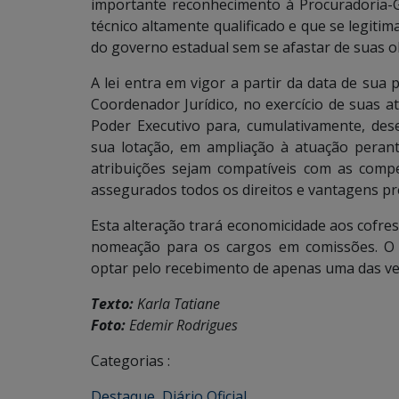
importante reconhecimento à Procuradoria-G
técnico altamente qualificado e que se legiti
do governo estadual sem se afastar de suas o
A lei entra em vigor a partir da data de sua
Coordenador Jurídico, no exercício de suas a
Poder Executivo para, cumulativamente, de
sua lotação, em ampliação à atuação perant
atribuições sejam compatíveis com as compe
assegurados todos os direitos e vantagens pr
Esta alteração trará economicidade aos cofre
nomeação para os cargos em comissões. O 
optar pelo recebimento de apenas uma das ver
Texto:
Karla Tatiane
Foto:
Edemir Rodrigues
Categorias :
Destaque
,
Diário Oficial