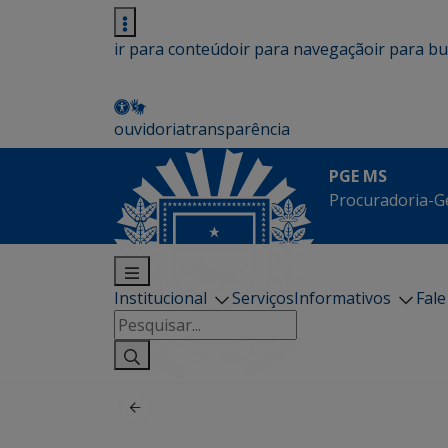
ir para conteúdo
ir para navegação
ir para b
ouvidoria
transparência
PGE MS
Procuradoria-G
Institucional
Serviços
Informativos
Fal
Pesquisar
por: