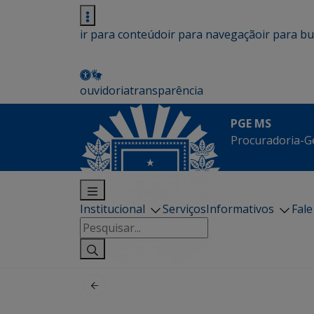
ir para conteúdo
ir para navegação
ir para b
ouvidoria
transparência
PGE MS
Procuradoria-G
Institucional
Serviços
Informativos
Fal
Pesquisar
por: