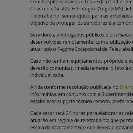
Com hospitais lotados e toque de recolher em 
Governo e Gestão Estratégica (Segov/MS) defi
Teletrabalho, sem prejuízo para as atividade
objetivo de proteger os servidores e a comunid
Servidores, empregados públicos e os
trainees
desenvolvidas remotamente, com a utilização 
atuar sob o Regime Excepcional de Teletrabal
Caso não tenham equipamentos próprios e ad
deverão comunicar, imediatamente, o fato à ch
individualizada.
Ainda conforme resolução publicada no
Diário
informática, em conjunto com a Superintendên
estabelecer suporte técnico remoto, preferen
Cada setor terá 24 horas para elaborar as rel
atuarão em regime de teletrabalho; que per
escala de revezamento; e que deverão gozar d