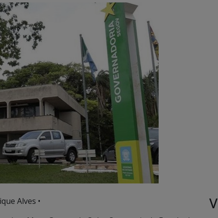
V
que Alves •