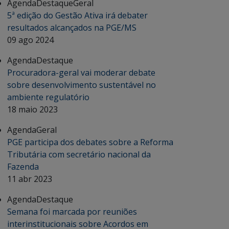
Agenda
Destaque
Geral
5ª edição do Gestão Ativa irá debater
resultados alcançados na PGE/MS
09 ago 2024
Agenda
Destaque
Procuradora-geral vai moderar debate
sobre desenvolvimento sustentável no
ambiente regulatório
18 maio 2023
Agenda
Geral
PGE participa dos debates sobre a Reforma
Tributária com secretário nacional da
Fazenda
11 abr 2023
Agenda
Destaque
Semana foi marcada por reuniões
interinstitucionais sobre Acordos em