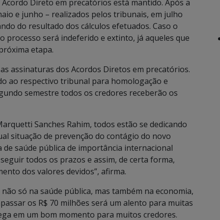
Acordo Direto em precatórios está mantido. Após a
maio e junho – realizados pelos tribunais, em julho
sando do resultado dos cálculos efetuados. Caso o
 o processo será indeferido e extinto, já aqueles que
 próxima etapa.
as assinaturas dos Acordos Diretos em precatórios.
o ao respectivo tribunal para homologação e
gundo semestre todos os credores receberão os
Marquetti Sanches Rahim, todos estão se dedicando
al situação de prevenção do contágio do novo
de saúde pública de importância internacional
eguir todos os prazos e assim, de certa forma,
ento dos valores devidos”, afirma.
do não só na saúde pública, mas também na economia,
passar os R$ 70 milhões será um alento para muitas
chega em um bom momento para muitos credores.