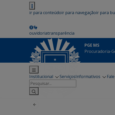
ir para conteúdo
ir para navegação
ir para b
ouvidoria
transparência
PGE MS
Procuradoria-G
Institucional
Serviços
Informativos
Fal
Pesquisar
por: