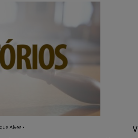
V
que Alves •