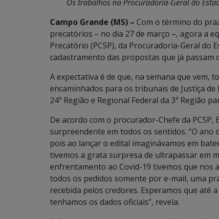
Os trabalhos na Procuradoria-Geral do Est
Campo Grande (MS) –
Com o término do praz
precatórios – no dia 27 de março –, agora a 
Precatório (PCSP), da Procuradoria-Geral do Es
cadastramento das propostas que já passam d
A expectativa é de que, na semana que vem, t
encaminhados para os tribunais de Justiça de
24ª Região e Regional Federal da 3ª Região par
De acordo com o procurador-Chefe da PCSP, E
surpreendente em todos os sentidos. “O ano d
pois ao lançar o edital imaginávamos em bate
tivemos a grata surpresa de ultrapassar em mu
enfrentamento ao Covid-19 tivemos que nos 
todos os pedidos somente por e-mail, uma prát
recebida pelos credores. Esperamos que até a
tenhamos os dados oficiais”, revela.