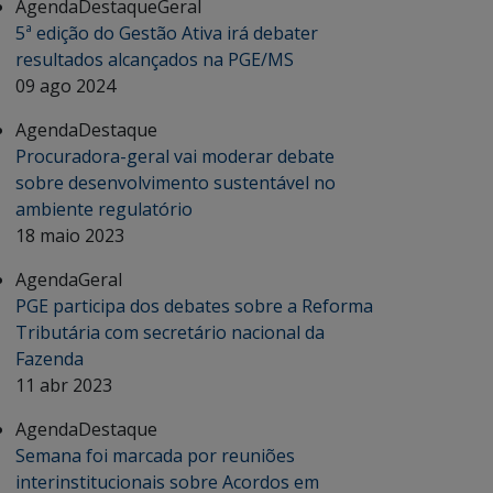
Agenda
Destaque
Geral
5ª edição do Gestão Ativa irá debater
resultados alcançados na PGE/MS
09 ago 2024
Agenda
Destaque
Procuradora-geral vai moderar debate
sobre desenvolvimento sustentável no
ambiente regulatório
18 maio 2023
Agenda
Geral
PGE participa dos debates sobre a Reforma
Tributária com secretário nacional da
Fazenda
11 abr 2023
Agenda
Destaque
Semana foi marcada por reuniões
interinstitucionais sobre Acordos em