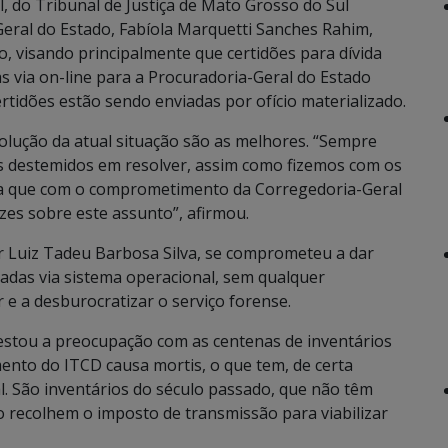
l, do Tribunal de Justiça de Mato Grosso do Sul
eral do Estado, Fabíola Marquetti Sanches Rahim,
o, visando principalmente que certidões para dívida
as via on-line para a Procuradoria-Geral do Estado
rtidões estão sendo enviadas por ofício materializado.
 solução da atual situação são as melhores. “Sempre
 destemidos em resolver, assim como fizemos com os
za que com o comprometimento da Corregedoria-Geral
azes sobre este assunto”, afirmou.
r Luiz Tadeu Barbosa Silva, se comprometeu a dar
iadas via sistema operacional, sem qualquer
 e a desburocratizar o serviço forense.
stou a preocupação com as centenas de inventários
ento do ITCD causa mortis, o que tem, de certa
l. São inventários do século passado, que não têm
o recolhem o imposto de transmissão para viabilizar