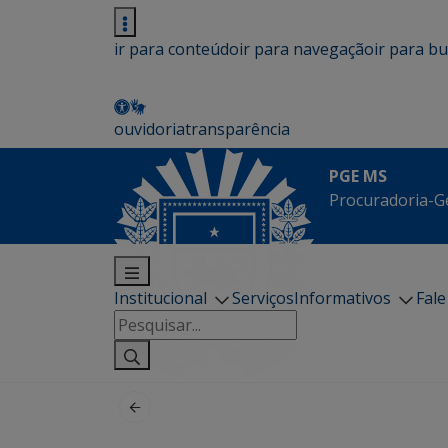
ir para conteúdo
ir para navegação
ir para b
ouvidoria
transparência
PGE MS
Procuradoria-G
Institucional
Serviços
Informativos
Fal
Pesquisar
por: