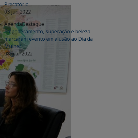
Precatório
03 jun 2022
Agenda
Destaque
Empoderamento, superação e beleza
marcaram evento em alusão ao Dia da
Mulher
08 mar 2022