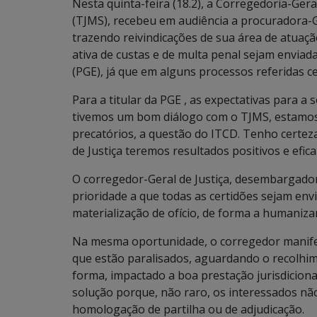
Nesta quinta-feira (18.2), a Corregedoria-Gera
(TJMS), recebeu em audiência a procuradora-G
trazendo reivindicações de sua área de atuaçã
ativa de custas e de multa penal sejam enviad
(PGE), já que em alguns processos referidas ce
Para a titular da PGE , as expectativas para a
tivemos um bom diálogo com o TJMS, estamos
precatórios, a questão do ITCD. Tenho certe
de Justiça teremos resultados positivos e efic
O corregedor-Geral de Justiça, desembargado
prioridade a que todas as certidões sejam env
materialização de ofício, de forma a humanizar
Na mesma oportunidade, o corregedor manife
que estão paralisados, aguardando o recolhim
forma, impactado a boa prestação jurisdiciona
solução porque, não raro, os interessados nã
homologação de partilha ou de adjudicação.