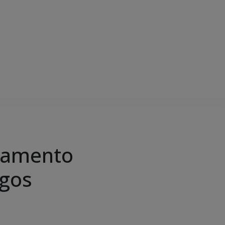
çamento
igos