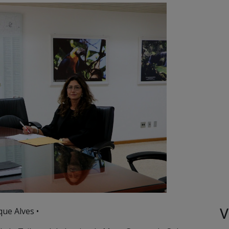
V
ue Alves •