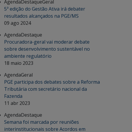
Agenda
Destaque
Geral
5ª edição do Gestão Ativa irá debater
resultados alcançados na PGE/MS
09 ago 2024
Agenda
Destaque
Procuradora-geral vai moderar debate
sobre desenvolvimento sustentável no
ambiente regulatório
18 maio 2023
Agenda
Geral
PGE participa dos debates sobre a Reforma
Tributária com secretário nacional da
Fazenda
11 abr 2023
Agenda
Destaque
Semana foi marcada por reuniões
interinstitucionais sobre Acordos em