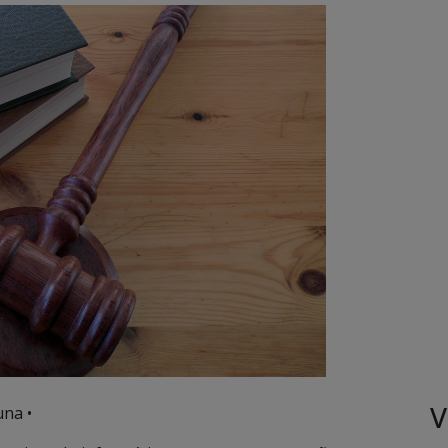
V
una •