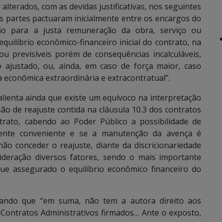
alterados, com as devidas justificativas, nos seguintes
 as partes pactuaram inicialmente entre os encargos do
ção para a justa remuneração da obra, serviço ou
uilíbrio econômico-financeiro inicial do contrato, na
ou previsíveis porém de consequências incalculáveis,
 ajustado, ou, ainda, em caso de força maior, caso
a econômica extraordinária e extracontratual”.
alienta ainda que existe um equívoco na interpretação
ão de reajuste contida na cláusula 10.3 dos contratos
trato, cabendo ao Poder Público a possibilidade de
mente conveniente e se a manutenção da avença é
ão conceder o reajuste, diante da discricionariedade
ideração diversos fatores, sendo o mais importante
que assegurado o equilíbrio econômico financeiro do
rmando que “em suma, não tem a autora direito aos
 Contratos Administrativos firmados… Ante o exposto,