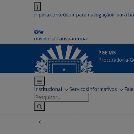
ir para conteúdo
ir para navegação
ir para b
ouvidoria
transparência
PGE MS
Procuradoria-G
Institucional
Serviços
Informativos
Fal
Pesquisar
por: