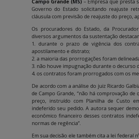
Campo Grande (MS)
– Empresa que presta s
Governo do Estado solicitando reajuste ret
cláusula com previsão de reajuste do preço, a
Os procuradores do Estado, da Procuradori
diversos argumentos da sustentação destaca
1. durante o prazo de vigência dos contra
apostilamento e distrato;
2. a maioria das prorrogações foram delineada
3. não houve impugnação durante o decurso 
4. os contratos foram prorrogados com os m
De acordo com a análise do juiz Ricardo Galbia
de Campo Grande, “não há comprovação de qu
preço, instruído com Planilha de Custo e
indeferido seu pedido. A autora sequer demo
econômico financeiro desses contratos indef
normas de regência”.
Em sua decisão ele também cita a lei federal nº