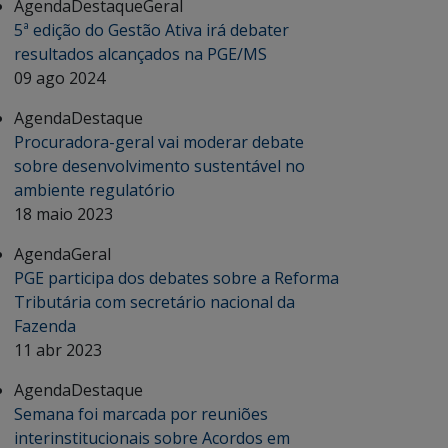
Agenda
Destaque
Geral
5ª edição do Gestão Ativa irá debater
resultados alcançados na PGE/MS
09 ago 2024
Agenda
Destaque
Procuradora-geral vai moderar debate
sobre desenvolvimento sustentável no
ambiente regulatório
18 maio 2023
Agenda
Geral
PGE participa dos debates sobre a Reforma
Tributária com secretário nacional da
Fazenda
11 abr 2023
Agenda
Destaque
Semana foi marcada por reuniões
interinstitucionais sobre Acordos em