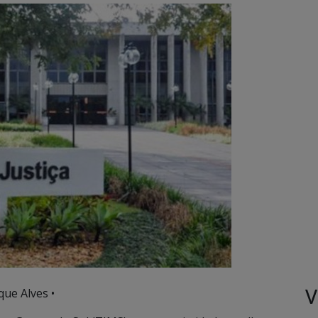
V
ue Alves •