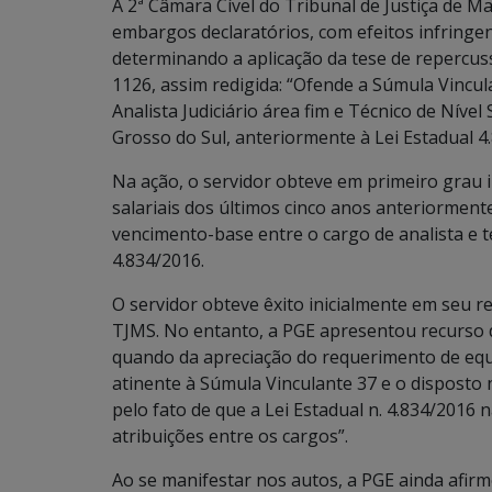
A 2ª Câmara Cível do Tribunal de Justiça de M
embargos declaratórios, com efeitos infringen
determinando a aplicação da tese de repercus
1126, assim redigida: “Ofende a Súmula Vincula
Analista Judiciário área fim e Técnico de Níve
Grosso do Sul, anteriormente à Lei Estadual 4
Na ação, o servidor obteve em primeiro grau 
salariais dos últimos cinco anos anteriorment
vencimento-base entre o cargo de analista e t
4.834/2016.
O servidor obteve êxito inicialmente em seu 
TJMS. No entanto, a PGE apresentou recurso 
quando da apreciação do requerimento de equi
atinente à Súmula Vinculante 37 e o disposto n
pelo fato de que a Lei Estadual n. 4.834/2016 
atribuições entre os cargos”.
Ao se manifestar nos autos, a PGE ainda afir