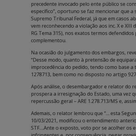
precedente invocado pelo ente público se con
específico”, oportuno se faz mencionar que a 
Supremo Tribunal Federal, já que em casos a
vem reconhecendo a violação aos inc. X e XIII d
RG Tema 315), nos exatos termos defendidos 
complementou.
Na ocasião do julgamento dos embargos, reve
“Desse modo, quanto à pretensão de equipara
improcedência do pedido, tendo como base a t
1278713, bem como no disposto no artigo 927, I
Após análise, o desembargador e relator do r
prospera a irresignação do Estado, uma vez qu
repercussão geral – ARE 1.278.713/MS e, assi
Ademais, o relator lembrou que “… esta Segun
10/03/2021, modificou o entendimento anterio
STF….Ante o exposto, voto por se acolher os e
infringentes e, por consequência, negar provi