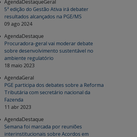
Agenda
Destaque
Geral
5ª edição do Gestão Ativa irá debater
resultados alcançados na PGE/MS
09 ago 2024
Agenda
Destaque
Procuradora-geral vai moderar debate
sobre desenvolvimento sustentável no
ambiente regulatório
18 maio 2023
Agenda
Geral
PGE participa dos debates sobre a Reforma
Tributária com secretário nacional da
Fazenda
11 abr 2023
Agenda
Destaque
Semana foi marcada por reuniões
interinstitucionais sobre Acordos em