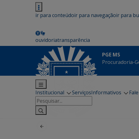
ir para conteúdo
ir para navegação
ir para b
ouvidoria
transparência
PGE MS
Procuradoria-G
Institucional
Serviços
Informativos
Fal
Pesquisar
por: