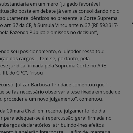
substanciaria em um mero “julgado favorável
situação posta em debate já vem se consolidando no c.
bsolutamente idênticos ao presente, a Corte Suprema
o art. 37 da CF, à Súmula Vinculante n. 37 (RE 593.317-
pela Fazenda Pública e omissos no decisum”,
ndo seu posicionamento, o julgador ressaltou:
ção dos cargos…, tem-se, portanto, pela
ese jurídica firmada pela Suprema Corte no ARE
II, do CPC”, frisou.
ecurso, Julizar Barbosa Trindade comentou que “…
e se faz necessário observar a tese fixada em sede de
m, proceder a um novo julgamento”, comentou.
da Câmara Cível, em recente julgamento, do dia
r para adequar-se à repercussão geral firmada no
mbargos declaratórios, atribuindo-lhes efeitos
mento à apelação interposta ….. a fim de, manter a