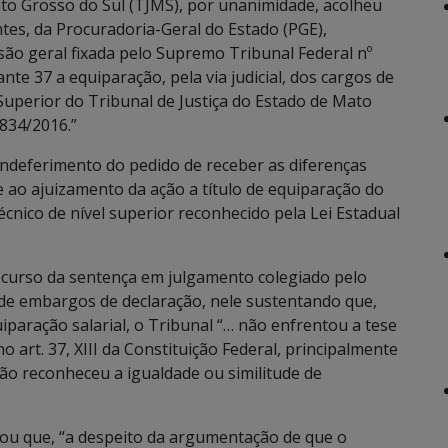
ato Grosso do Sul (TJMS), por unanimidade, acolheu
tes, da Procuradoria-Geral do Estado (PGE),
são geral fixada pelo Supremo Tribunal Federal nº
nte 37 a equiparação, pela via judicial, dos cargos de
l Superior do Tribunal de Justiça do Estado de Mato
.834/2016.”
indeferimento do pedido de receber as diferenças
e ao ajuizamento da ação a título de equiparação do
écnico de nível superior reconhecido pela Lei Estadual
recurso da sentença em julgamento colegiado pelo
de embargos de declaração, nele sustentando que,
paração salarial, o Tribunal “… não enfrentou a tese
o art. 37, XIII da Constituição Federal, principalmente
não reconheceu a igualdade ou similitude de
mou que, “a despeito da argumentação de que o