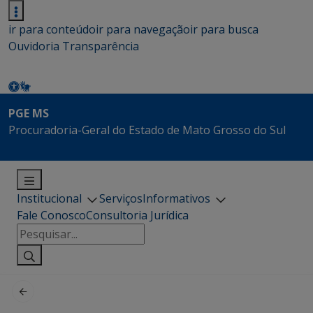
ir para conteúdo
ir para navegação
ir para busca
Ouvidoria
Transparência
PGE MS
Procuradoria-Geral do Estado de Mato Grosso do Sul
Institucional
Serviços
Informativos
Fale Conosco
Consultoria Jurídica
Pesquisar
por: