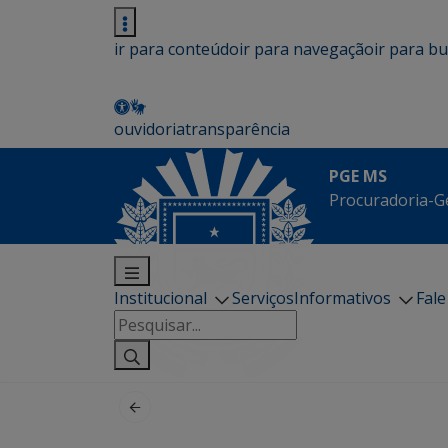
ir para conteúdo
ir para navegação
ir para b
ouvidoria
transparência
PGE MS
Procuradoria-G
Institucional
Serviços
Informativos
Fal
Pesquisar
por: